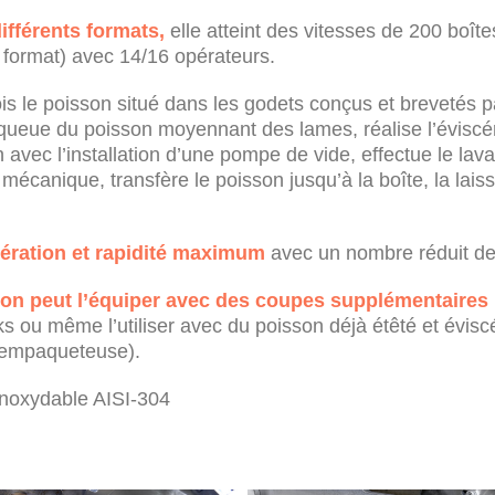
ifférents formats,
elle atteint des vitesses de 200 boît
t format) avec 14/16 opérateurs.
is le poisson situé dans les godets conçus et brevetés 
a queue du poisson moyennant des lames, réalise l’éviscé
vec l’installation d’une pompe de vide, effectue le lava
mécanique, transfère le poisson jusqu’à la boîte, la lais
cération et rapidité maximum
avec un nombre réduit de
 on peut l’équiper avec des coupes supplémentaires
ks ou même l’utiliser avec du poisson déjà étêté et évisc
 empaqueteuse).
inoxydable AISI-304