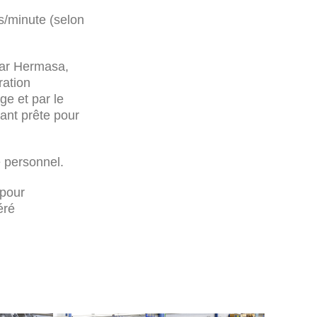
es/minute (selon
par Hermasa,
ration
ge et par le
sant prête pour
 personnel.
pour
éré