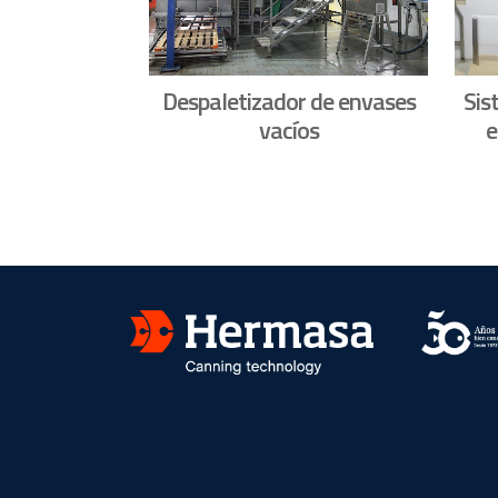
Despaletizador de envases
Sis
vacíos
e