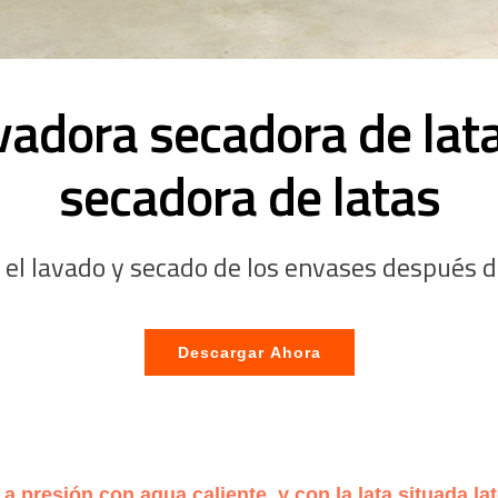
vadora secadora de lata
secadora de latas
el lavado y secado de los envases después de
Descargar Ahora
 a presión con agua caliente, y con la lata situada la