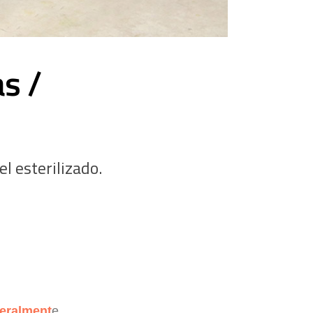
s /
l esterilizado.
teralment
e