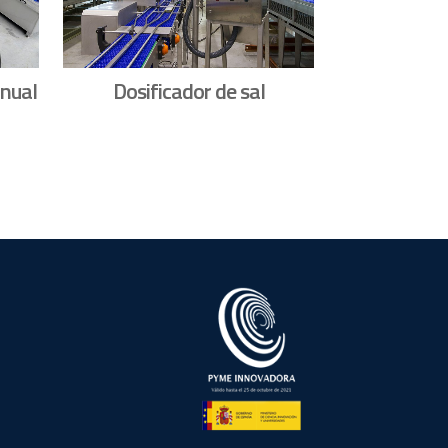
Sistema
nual
Dosificador de sal