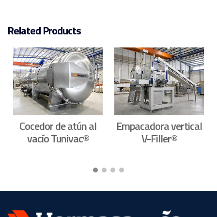
Related Products
Cocedor de atún al
Empacadora vertical
vacío Tunivac®
V-Filler®