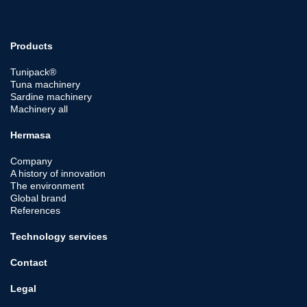
Global brand
References
Technology services
Contact
Legal
Privacy policy
General Policy on Quality and R&D&I: Excellence and Innovation
General Policy on Social and Environmental Responsibility,
Human Resources and Occupational Risk Prevention: Honesty
and Commitment
Cookie policy
Complaints channel
Hermasa, beneficiary of public aid and European funds
Convocatoria Junta General Ordinaria de Accionistas