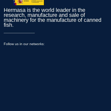
Hermasa is the world leader in the
research, manufacture and sale of
machinery for the manufacture of canned
fish.
Follow us in our networks:
Products
Tunipack®
Tuna machinery
Sardine machinery
Machinery all
Hermasa
Company
A history of innovation
The environment