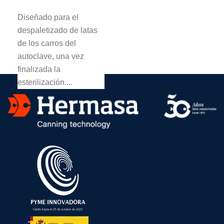
Diseñado para el
despaletizado de latas
de los carros del
autoclave, una vez
finalizada la
esterilización....